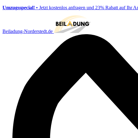
Umzugsspecial!
• Jetzt kostenlos anfragen und 23% Rabatt auf Ihr A
Beiladung-Norderstedt.de